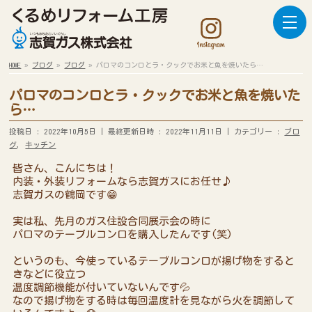
HOME
»
ブログ
»
ブログ
»
パロマのコンロとラ・クックでお米と魚を焼いたら…
パロマのコンロとラ・クックでお米と魚を焼いた
ら…
投稿日 : 2022年10月5日
最終更新日時 : 2022年11月11日
カテゴリー :
ブロ
グ
,
キッチン
皆さん、こんにちは！
内装・外装リフォームなら志賀ガスにお任せ♪
志賀ガスの鶴岡です😁
実は私、先月のガス住設合同展示会の時に
パロマのテーブルコンロを購入したんです(笑)
というのも、今使っているテーブルコンロが揚げ物をすると
きなどに役立つ
温度調節機能が付いていないんです💦
なので揚げ物をする時は毎回温度計を見ながら火を調節して