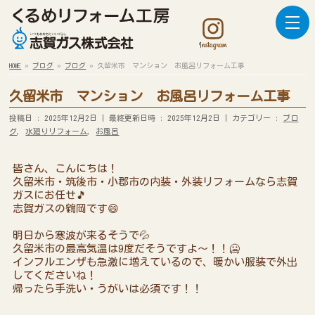
HOME
»
ブログ
»
ブログ
»
久留米市 マンション お風呂リフォーム工事
久留米市 マンション お風呂リフォーム工事
投稿日 : 2025年12月2日
最終更新日時 : 2025年12月2日
カテゴリー :
ブロ
グ
,
水廻りリフォーム
,
お風呂
皆さん、こんにちは！
久留米市・筑後市・小郡市の内装・外装リフォームなら志賀
ガスにお任せ🎵
志賀ガスの鶴岡です😄
明日から寒波が来るそうで💦
久留米市の最高気温は9度だそうですよ～！！🥶
インフルエンザも急激に増えているので、暖かい服装で外出
してくださいね！
帰ったら手洗い・うがいは必須です！！