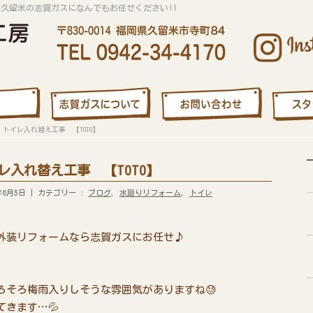
は久留米の志賀ガスになんでもお任せください!!
トイレ入れ替え工事 【TOTO】
入れ替え工事 【TOTO】
年6月5日
カテゴリー :
ブログ
,
水廻りリフォーム
,
トイレ
外装リフォームなら志賀ガスにお任せ♪
ろそろ梅雨入りしそうな雰囲気がありますね😓
きます…💦