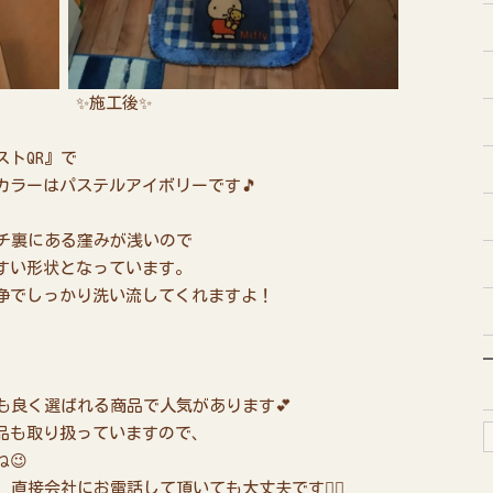
施工後✨
ストQR』で
カラーはパステルアイボリーです🎵
フチ裏にある窪みが浅いので
すい形状となっています。
浄でしっかり洗い流してくれますよ！
も良く選ばれる商品で人気があります💕
商品も取り扱っていますので、
😉
直接会社にお電話して頂いても大丈夫です👌🏻