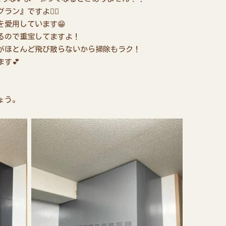
ン』ですよ👍🏻
愛用しています😁
るので重宝してますよ！
がほとんど飛び散らないから掃除もラク！
す💕
ょう。