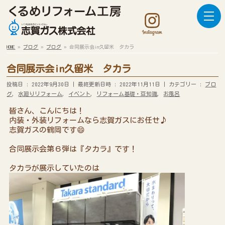
HOME
»
ブログ
»
ブログ
»
合同展示会in久留米 タカラ
合同展示会in久留米 タカラ
投稿日 : 2022年9月30日
最終更新日時 : 2022年11月11日
カテゴリー :
ブロ
グ
,
水廻りリフォーム
,
イベント
,
リフォーム基礎・豆知識
,
お風呂
皆さん、こんにちは！
内装・外装リフォームなら志賀ガスにお任せ♪
志賀ガスの鶴岡です😄
合同展示会第６弾は『タカラ』です！
タカラが展示していたのは