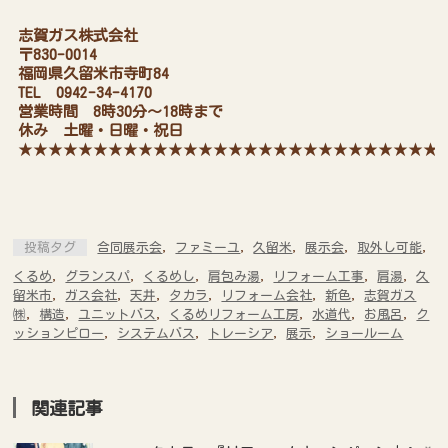
志賀ガス株式会社
〒830-0014
福岡県久留米市寺町84
TEL
0942-34-4170
営業時間 8時30分～18時まで
休み 土曜・日曜・祝日
★★★★★★★★★★★★★★★★★★★★★★★★★★★★
投稿タグ
合同展示会
,
ファミーユ
,
久留米
,
展示会
,
取外し可能
,
くるめ
,
グランスパ
,
くるめし
,
肩包み湯
,
リフォーム工事
,
肩湯
,
久
留米市
,
ガス会社
,
天井
,
タカラ
,
リフォーム会社
,
新色
,
志賀ガス
㈱
,
構造
,
ユニットバス
,
くるめリフォーム工房
,
水道代
,
お風呂
,
ク
ッションピロー
,
システムバス
,
トレーシア
,
展示
,
ショールーム
関連記事