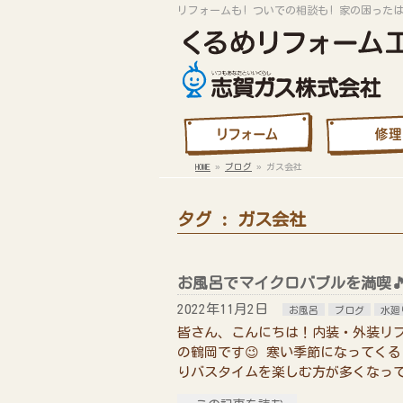
リフォームも! ついでの相談も! 家の困った
HOME
»
ブログ
»
ガス会社
タグ : ガス会社
お風呂でマイクロバブルを満喫
2022年11月2日
お風呂
ブログ
水廻
皆さん、こんにちは！内装・外装リ
の鶴岡です😉 寒い季節になってく
りバスタイムを楽しむ方が多くなって